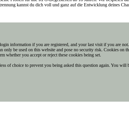
entrennung kannst du dich voll und ganz auf die Entwicklung deines Ch
ogin information if you are registered, and your last visit if you are no
n only be used on this website and pose no security risk. Cookies on th
rm whether you accept or reject these cookies being set.
ess of choice to prevent you being asked this question again. You will 