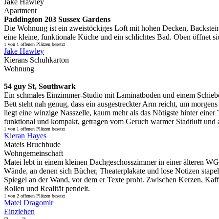
Jake Hawley
Apartment
Paddington 203 Sussex Gardens
Die Wohnung ist ein zweistöckiges Loft mit hohen Decken, Backstei
eine kleine, funktionale Küche und ein schlichtes Bad. Oben öffnet si
1 von 1 offenen Plätzen besetzt
Jake Hawley
Kierans Schuhkarton
Wohnung
54 guy St, Southwark
Ein schmales Einzimmer-Studio mit Laminatboden und einem Schiebefe
Bett steht nah genug, dass ein ausgestreckter Arm reicht, um morgens 
liegt eine winzige Nasszelle, kaum mehr als das Nötigste hinter eine
funktional und kompakt, getragen vom Geruch warmer Stadtluft und 
1 von 1 offenen Plätzen besetzt
Kieran Hayes
Mateis Bruchbude
Wohngemeinschaft
Matei lebt in einem kleinen Dachgeschosszimmer in einer älteren WG
Wände, an denen sich Bücher, Theaterplakate und lose Notizen stapeln
Spiegel an der Wand, vor dem er Texte probt. Zwischen Kerzen, Kaffe
Rollen und Realität pendelt.
1 von 2 offenen Plätzen besetzt
Matei Dragomir
Einziehen