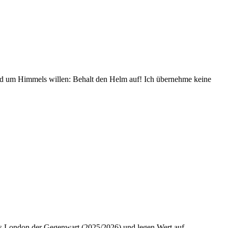
und um Himmels willen: Behalt den Helm auf! Ich übernehme keine
 das London der Gegenwart (2025/2026) und legen Wert auf