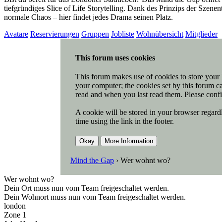
tiefgründiges Slice of Life Storytelling. Dank des Prinzips der Szen
normale Chaos – hier findet jedes Drama seinen Platz.
Avatare
Reservierungen
Gruppen
Jobliste
Wohnübersicht
Mitglieder
This forum uses cookies
This forum makes use of cookies to store your l
your computer; the cookies set by this forum ca
read and when you last read them. Please confi
A cookie will be stored in your browser regardl
time using the link in the footer.
Mind the Gap
›
Wer wohnt wo?
Wer wohnt wo?
Dein Ort muss nun vom Team freigeschaltet werden.
Dein Wohnort muss nun vom Team freigeschaltet werden.
london
Zone 1