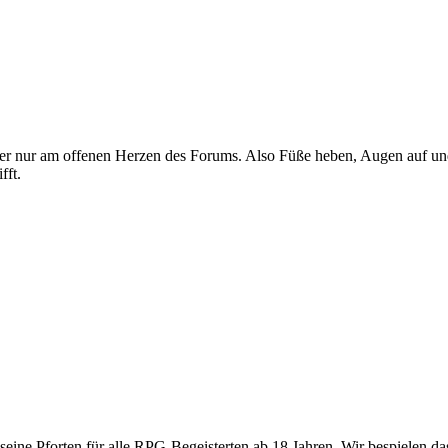
e hier nur am offenen Herzen des Forums. Also Füße heben, Augen auf 
fft.
 seine Pforten für alle RPG-Begeisterten ab 18 Jahren. Wir bespielen