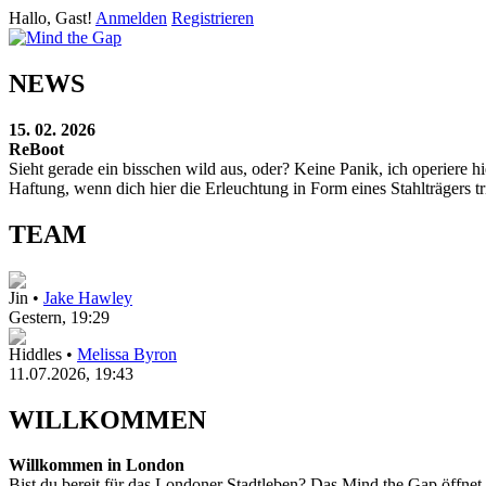
Hallo, Gast!
Anmelden
Registrieren
NEWS
15. 02. 2026
ReBoot
Sieht gerade ein bisschen wild aus, oder? Keine Panik, ich operier
Haftung, wenn dich hier die Erleuchtung in Form eines Stahlträgers tri
TEAM
Jin •
Jake Hawley
Gestern
, 19:29
Hiddles •
Melissa Byron
11.07.2026, 19:43
WILLKOMMEN
Willkommen in London
Bist du bereit für das Londoner Stadtleben? Das Mind the Gap öffnet