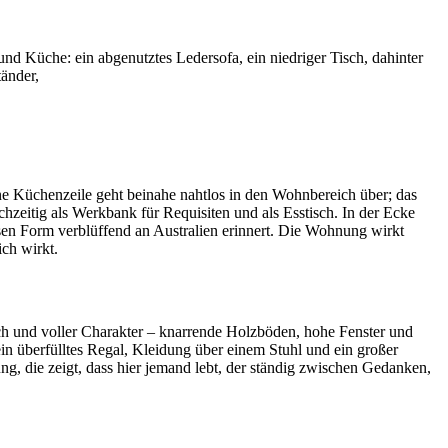
Küche: ein abgenutztes Ledersofa, ein niedriger Tisch, dahinter
tänder,
ne Küchenzeile geht beinahe nahtlos in den Wohnbereich über; das
chzeitig als Werkbank für Requisiten und als Esstisch. In der Ecke
ssen Form verblüffend an Australien erinnert. Die Wohnung wirkt
ch wirkt.
ch und voller Charakter – knarrende Holzböden, hohe Fenster und
in überfülltes Regal, Kleidung über einem Stuhl und ein großer
g, die zeigt, dass hier jemand lebt, der ständig zwischen Gedanken,