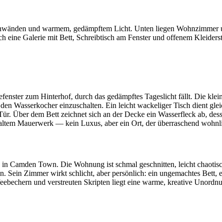
nwänden und warmem, gedämpftem Licht. Unten liegen Wohnzimmer und 
ch eine Galerie mit Bett, Schreibtisch am Fenster und offenem Kleiders
nster zum Hinterhof, durch das gedämpftes Tageslicht fällt. Die klei
den Wasserkocher einzuschalten. Ein leicht wackeliger Tisch dient glei
r Tür. Über dem Bett zeichnet sich an der Decke ein Wasserfleck ab, de
altem Mauerwerk — kein Luxus, aber ein Ort, der überraschend wohnli
 in Camden Town. Die Wohnung ist schmal geschnitten, leicht chaotis
. Sein Zimmer wirkt schlicht, aber persönlich: ein ungemachtes Bett, e
ebechern und verstreuten Skripten liegt eine warme, kreative Unordnun